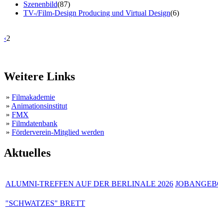
Szenenbild
(87)
TV-/Film-Design Producing und Virtual Design
(6)
‹
2
Weitere Links
»
Filmakademie
»
Animationsinstitut
»
FMX
»
Filmdatenbank
»
Förderverein-Mitglied werden
Aktuelles
ALUMNI-TREFFEN AUF DER BERLINALE 2026
JOBANGEBO
"SCHWATZES" BRETT