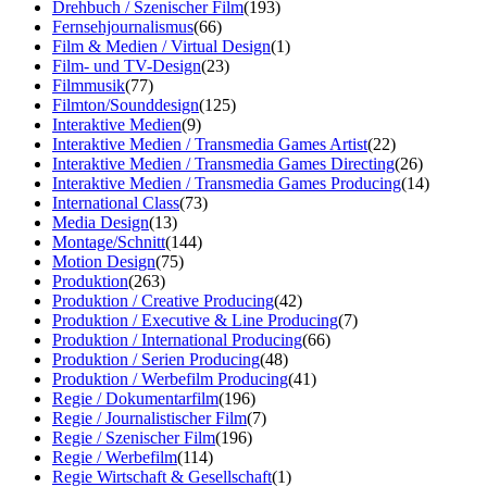
Drehbuch / Szenischer Film
(193)
Fernsehjournalismus
(66)
Film & Medien / Virtual Design
(1)
Film- und TV-Design
(23)
Filmmusik
(77)
Filmton/Sounddesign
(125)
Interaktive Medien
(9)
Interaktive Medien / Transmedia Games Artist
(22)
Interaktive Medien / Transmedia Games Directing
(26)
Interaktive Medien / Transmedia Games Producing
(14)
International Class
(73)
Media Design
(13)
Montage/Schnitt
(144)
Motion Design
(75)
Produktion
(263)
Produktion / Creative Producing
(42)
Produktion / Executive & Line Producing
(7)
Produktion / International Producing
(66)
Produktion / Serien Producing
(48)
Produktion / Werbefilm Producing
(41)
Regie / Dokumentarfilm
(196)
Regie / Journalistischer Film
(7)
Regie / Szenischer Film
(196)
Regie / Werbefilm
(114)
Regie Wirtschaft & Gesellschaft
(1)