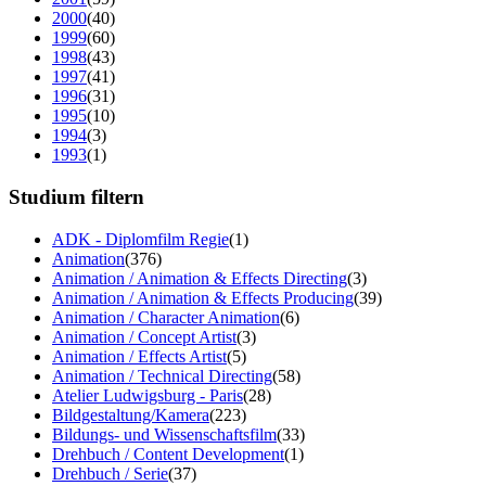
2000
(40)
1999
(60)
1998
(43)
1997
(41)
1996
(31)
1995
(10)
1994
(3)
1993
(1)
Studium filtern
ADK - Diplomfilm Regie
(1)
Animation
(376)
Animation / Animation & Effects Directing
(3)
Animation / Animation & Effects Producing
(39)
Animation / Character Animation
(6)
Animation / Concept Artist
(3)
Animation / Effects Artist
(5)
Animation / Technical Directing
(58)
Atelier Ludwigsburg - Paris
(28)
Bildgestaltung/Kamera
(223)
Bildungs- und Wissenschaftsfilm
(33)
Drehbuch / Content Development
(1)
Drehbuch / Serie
(37)