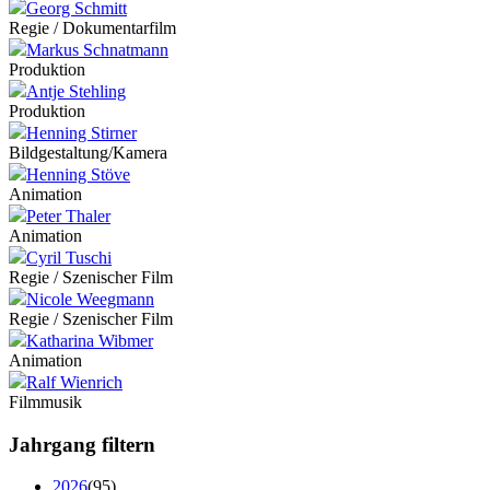
Georg Schmitt
Regie / Dokumentarfilm
Markus Schnatmann
Produktion
Antje Stehling
Produktion
Henning Stirner
Bildgestaltung/Kamera
Henning Stöve
Animation
Peter Thaler
Animation
Cyril Tuschi
Regie / Szenischer Film
Nicole Weegmann
Regie / Szenischer Film
Katharina Wibmer
Animation
Ralf Wienrich
Filmmusik
Jahrgang filtern
2026
(95)