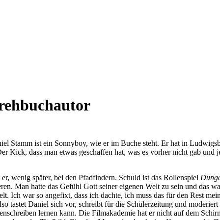
Drehbuchautor
l Stamm ist ein Sonnyboy, wie er im Buche steht. Er hat in Ludwigsbur
r Kick, dass man etwas geschaffen hat, was es vorher nicht gab und je
r, wenig später, bei den Pfadfindern. Schuld ist das Rollenspiel
Dunge
tieren. Man hatte das Gefühl Gott seiner eigenen Welt zu sein und das
lt. Ich war so angefixt, dass ich dachte, ich muss das für den Rest m
o tastet Daniel sich vor, schreibt für die Schülerzeitung und moderiert
nschreiben lernen kann. Die Filmakademie hat er nicht auf dem Schirm -