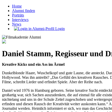
Home
Alumni finden
Porträts
Interviews
News
Login
Daniel Stamm, Regisseur und 
Kreative Kicks und ein Ass im Ärmel
Dunkelblonde Haare, Wuschelkopf und gute Laune, die ansteckt. Danie
Hollywood. Was ihn antreibt? „Das Gefühl des kreativen Rausches. De
Filme, schreibt Lieder und erfindet Spiele. Aber der Reihe nach.
Daniel wird 1976 in Hamburg geboren. Seine kreative Sucht entdeckt e
großartig war, sich Sachen auszudenken, die auf einmal für alle exis
nächtelang und uns in der Schule Zettel zugeschoben und weitergespie
erfinden und diesen Rausch der Kreativität weiter auskosten kann.“ Als
Journalist werden. Heimlich informiert er sich, wo man das Geschichte