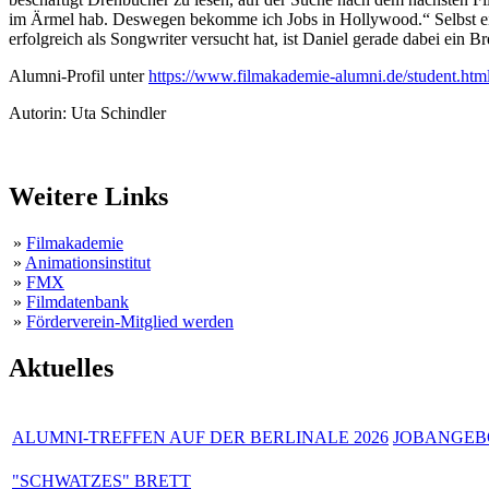
im Ärmel hab. Deswegen bekomme ich Jobs in Hollywood.“ Selbst ein 
erfolgreich als Songwriter versucht hat, ist Daniel gerade dabei ein B
Alumni-Profil unter
https://www.filmakademie-alumni.de/student.ht
Autorin: Uta Schindler
Weitere Links
»
Filmakademie
»
Animationsinstitut
»
FMX
»
Filmdatenbank
»
Förderverein-Mitglied werden
Aktuelles
ALUMNI-TREFFEN AUF DER BERLINALE 2026
JOBANGEBO
"SCHWATZES" BRETT