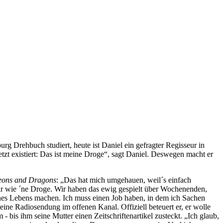
g Drehbuch studiert, heute ist Daniel ein gefragter Regisseur in
tzt existiert: Das ist meine Droge“, sagt Daniel. Deswegen macht er
ons and Dragons
: „Das hat mich umgehauen, weil´s einfach
 war wie ´ne Droge. Wir haben das ewig gespielt über Wochenenden,
eines Lebens machen. Ich muss einen Job haben, in dem ich Sachen
 eine Radiosendung im offenen Kanal. Offiziell beteuert er, er wolle
 bis ihm seine Mutter einen Zeitschriftenartikel zusteckt. „Ich glaub,