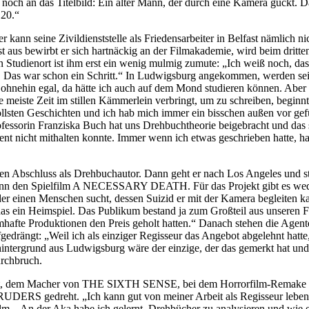
h noch an das Titelbild: Ein alter Mann, der durch eine Kamera guckt.
 20.“
kann seine Zivildienststelle als Friedensarbeiter in Belfast nämlich ni
st aus bewirbt er sich hartnäckig an der Filmakademie, wird beim drit
dienort ist ihm erst ein wenig mulmig zumute: „Ich weiß noch, dass 
g. Das war schon ein Schritt.“ In Ludwigsburg angekommen, werden sein
 ohnehin egal, da hätte ich auch auf dem Mond studieren können. Aber
die meiste Zeit im stillen Kämmerlein verbringt, um zu schreiben, begin
ten Geschichten und ich hab mich immer ein bisschen außen vor gefüh
rofessorin Franziska Buch hat uns Drehbuchtheorie beigebracht und das
ent nicht mithalten konnte. Immer wenn ich etwas geschrieben hatte, ha
en Abschluss als Drehbuchautor. Dann geht er nach Los Angeles und s
mann den Spielfilm A NECESSARY DEATH. Für das Projekt gibt es wed
er einen Menschen sucht, dessen Suizid er mit der Kamera begleiten kann
as ein Heimspiel. Das Publikum bestand ja zum Großteil aus unseren F
mhafte Produktionen den Preis geholt hatten.“ Danach stehen die Age
drängt: „Weil ich als einziger Regisseur das Angebot abgelehnt hatte
chhintergrund aus Ludwigsburg wäre der einzige, der das gemerkt h
urchbruch.
tet, dem Macher von THE SIXTH SENSE, bei dem Horrorfilm-Remake 1
RUDERS gedreht. „Ich kann gut von meiner Arbeit als Regisseur lebe
ilm. „An der Aka habe ich gelernt, Drehbücher zu analysieren und wie e