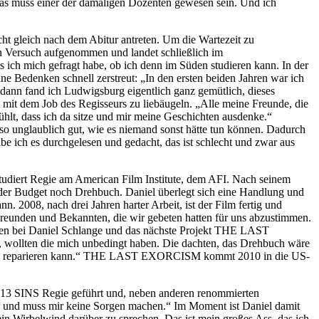
 Das muss einer der damaligen Dozenten gewesen sein. Und ich
cht gleich nach dem Abitur antreten. Um die Wartezeit zu
ten Versuch aufgenommen und landet schließlich im
ich mich gefragt habe, ob ich denn im Süden studieren kann. In der
e Bedenken schnell zerstreut: „In den ersten beiden Jahren war ich
 dann fand ich Ludwigsburg eigentlich ganz gemütlich, dieses
nt mit dem Job des Regisseurs zu liebäugeln. „Alle meine Freunde, die
lt, dass ich da sitze und mir meine Geschichten ausdenke.“
 so unglaublich gut, wie es niemand sonst hätte tun können. Dadurch
be ich es durchgelesen und gedacht, das ist schlecht und zwar aus
tudiert Regie am American Film Institute, dem AFI. Nach seinem
er Budget noch Drehbuch. Daniel überlegt sich eine Handlung und
. 2008, nach drei Jahren harter Arbeit, ist der Film fertig und
reunden und Bekannten, die wir gebeten hatten für uns abzustimmen.
nten bei Daniel Schlange und das nächste Projekt THE LAST
, wollten die mich unbedingt haben. Die dachten, das Drehbuch wäre
at und reparieren kann.“ THE LAST EXORCISM kommt 2010 in die US-
3 SINS­ Regie geführt und, neben anderen renommierten
n und muss mir keine Sorgen machen.“ Im Moment ist Daniel damit
in Wirbelwind darüber zu sprechen. Das ist mein großes Ass, das ich