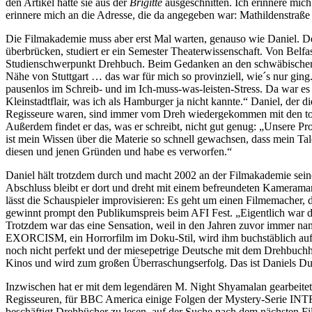
den Artikel hatte sie aus der
Brigitte
ausgeschnitten. Ich erinnere mic
erinnere mich an die Adresse, die da angegeben war: Mathildenstraße
Die Filmakademie muss aber erst Mal warten, genauso wie Daniel. Der 
überbrücken, studiert er ein Semester Theaterwissenschaft. Von Belfa
Studienschwerpunkt Drehbuch. Beim Gedanken an den schwäbischen Stu
Nähe von Stuttgart … das war für mich so provinziell, wie´s nur gin
pausenlos im Schreib- und im Ich-muss-was-leisten-Stress. Da war es
Kleinstadtflair, was ich als Hamburger ja nicht kannte.“ Daniel, der 
Regisseure waren, sind immer vom Dreh wiedergekommen mit den tolls
Außerdem findet er das, was er schreibt, nicht gut genug: „Unsere P
ist mein Wissen über die Materie so schnell gewachsen, dass mein Tal
diesen und jenen Gründen und habe es verworfen.“
Daniel hält trotzdem durch und macht 2002 an der Filmakademie sein
Abschluss bleibt er dort und dreht mit einem befreundeten Kamera
lässt die Schauspieler improvisieren: Es geht um einen Filmemacher, d
gewinnt prompt den Publikumspreis beim AFI Fest. „Eigentlich war d
Trotzdem war das eine Sensation, weil in den Jahren zuvor immer na
EXORCISM, ein Horrorfilm im Doku-Stil, wird ihm buchstäblich aufge
noch nicht perfekt und der miesepetrige Deutsche mit dem Drehbu
Kinos und wird zum großen Überraschungserfolg. Das ist Daniels D
Inzwischen hat er mit dem legendären M. Night Shyamalan gearbei
Regisseuren, für BBC America einige Folgen der Mystery-Serie INT
beschäftigt Drehbücher zu lesen, auf ­der Suche nach dem nächsten F