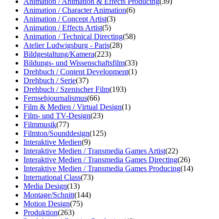
Animation / Animation & Effects Producing
(39)
Animation / Character Animation
(6)
Animation / Concept Artist
(3)
Animation / Effects Artist
(5)
Animation / Technical Directing
(58)
Atelier Ludwigsburg - Paris
(28)
Bildgestaltung/Kamera
(223)
Bildungs- und Wissenschaftsfilm
(33)
Drehbuch / Content Development
(1)
Drehbuch / Serie
(37)
Drehbuch / Szenischer Film
(193)
Fernsehjournalismus
(66)
Film & Medien / Virtual Design
(1)
Film- und TV-Design
(23)
Filmmusik
(77)
Filmton/Sounddesign
(125)
Interaktive Medien
(9)
Interaktive Medien / Transmedia Games Artist
(22)
Interaktive Medien / Transmedia Games Directing
(26)
Interaktive Medien / Transmedia Games Producing
(14)
International Class
(73)
Media Design
(13)
Montage/Schnitt
(144)
Motion Design
(75)
Produktion
(263)