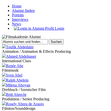
Home
Alumni finden
Porträts
Interviews
News
Login
Toufik Abdedaim
Animation / Animation & Effects Producing
Ahmed Abdelnaser
International Class
Renée Abe
Filmmusik
Sven Abel
Ralph Abelein
Milena Aboyan
Drehbuch / Szenischer Film
Britt Abrecht
Produktion / Serien Producing
Rosely Abreu de Araujo
Filmton/Sounddesign