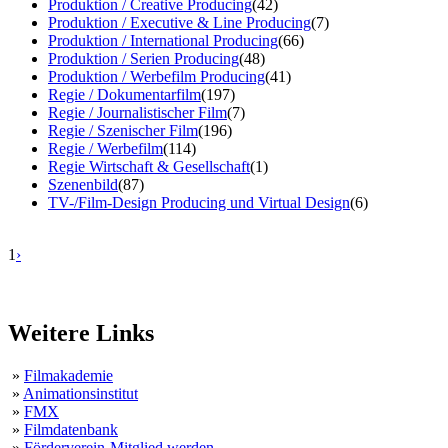
Produktion / Creative Producing
(42)
Produktion / Executive & Line Producing
(7)
Produktion / International Producing
(66)
Produktion / Serien Producing
(48)
Produktion / Werbefilm Producing
(41)
Regie / Dokumentarfilm
(197)
Regie / Journalistischer Film
(7)
Regie / Szenischer Film
(196)
Regie / Werbefilm
(114)
Regie Wirtschaft & Gesellschaft
(1)
Szenenbild
(87)
TV-/Film-Design Producing und Virtual Design
(6)
1
›
Weitere Links
»
Filmakademie
»
Animationsinstitut
»
FMX
»
Filmdatenbank
»
Förderverein-Mitglied werden