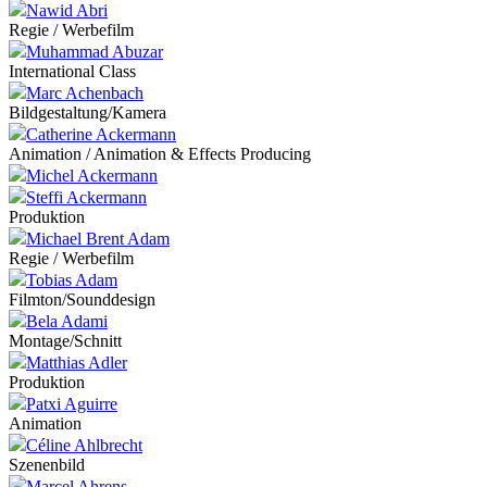
Nawid Abri
Regie / Werbefilm
Muhammad Abuzar
International Class
Marc Achenbach
Bildgestaltung/Kamera
Catherine Ackermann
Animation / Animation & Effects Producing
Michel Ackermann
Steffi Ackermann
Produktion
Michael Brent Adam
Regie / Werbefilm
Tobias Adam
Filmton/Sounddesign
Bela Adami
Montage/Schnitt
Matthias Adler
Produktion
Patxi Aguirre
Animation
Céline Ahlbrecht
Szenenbild
Marcel Ahrens