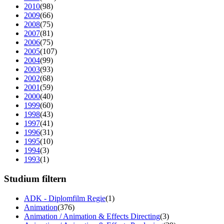
2010
(98)
2009
(66)
2008
(75)
2007
(81)
2006
(75)
2005
(107)
2004
(99)
2003
(93)
2002
(68)
2001
(59)
2000
(40)
1999
(60)
1998
(43)
1997
(41)
1996
(31)
1995
(10)
1994
(3)
1993
(1)
Studium filtern
ADK - Diplomfilm Regie
(1)
Animation
(376)
Animation / Animation & Effects Directing
(3)