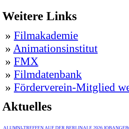
Weitere Links
»
Filmakademie
»
Animationsinstitut
»
FMX
»
Filmdatenbank
»
Förderverein-Mitglied w
Aktuelles
ALUMNI-TREFFEN AUF DER BERLINALE 2026
JOBANGEBO