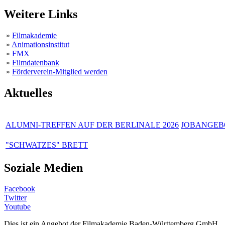
Weitere Links
»
Filmakademie
»
Animationsinstitut
»
FMX
»
Filmdatenbank
»
Förderverein-Mitglied werden
Aktuelles
ALUMNI-TREFFEN AUF DER BERLINALE 2026
JOBANGEBO
"SCHWATZES" BRETT
Soziale Medien
Facebook
Twitter
Youtube
Dies ist ein Angebot der Filmakademie Baden-Württemberg GmbH