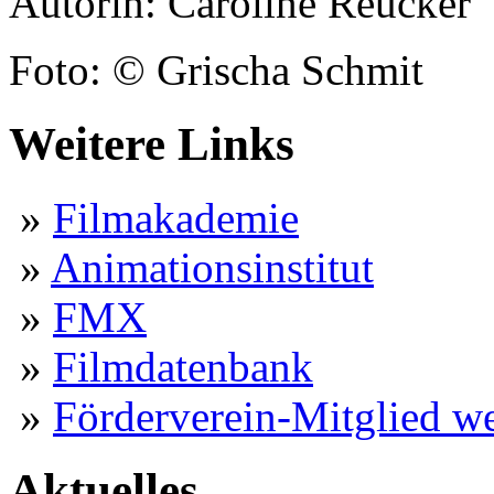
Autorin: Caroline Reucker
Foto: © Grischa Schmit
Weitere Links
»
Filmakademie
»
Animationsinstitut
»
FMX
»
Filmdatenbank
»
Förderverein-Mitglied w
Aktuelles