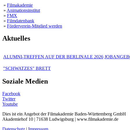
»
Filmakademie
»
Animationsinstitut
»
FMX
»
Filmdatenbank
»
Förderverein-Mitglied werden
Aktuelles
ALUMNI-TREFFEN AUF DER BERLINALE 2026
JOBANGEBO
"SCHWATZES" BRETT
Soziale Medien
Facebook
Twitter
Youtube
Dies ist ein Angebot der Filmakademie Baden-Württemberg GmbH
Akademiehof 10 | 71638 Ludwigsburg | www.filmakademie.de
Datenschutz
|
Impressum