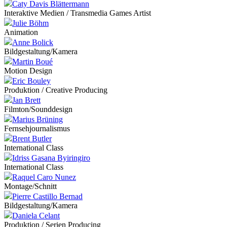
Caty Davis Blättermann
Interaktive Medien / Transmedia Games Artist
Julie Böhm
Animation
Anne Bolick
Bildgestaltung/Kamera
Martin Boué
Motion Design
Eric Bouley
Produktion / Creative Producing
Jan Brett
Filmton/Sounddesign
Marius Brüning
Fernsehjournalismus
Brent Butler
International Class
Idriss Gasana Byiringiro
International Class
Raquel Caro Nunez
Montage/Schnitt
Pierre Castillo Bernad
Bildgestaltung/Kamera
Daniela Celant
Produktion / Serien Producing