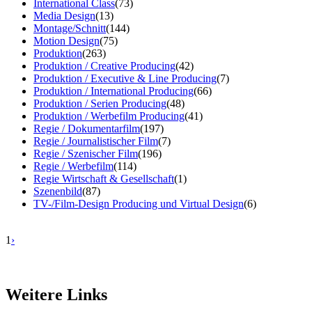
International Class
(73)
Media Design
(13)
Montage/Schnitt
(144)
Motion Design
(75)
Produktion
(263)
Produktion / Creative Producing
(42)
Produktion / Executive & Line Producing
(7)
Produktion / International Producing
(66)
Produktion / Serien Producing
(48)
Produktion / Werbefilm Producing
(41)
Regie / Dokumentarfilm
(197)
Regie / Journalistischer Film
(7)
Regie / Szenischer Film
(196)
Regie / Werbefilm
(114)
Regie Wirtschaft & Gesellschaft
(1)
Szenenbild
(87)
TV-/Film-Design Producing und Virtual Design
(6)
1
›
Weitere Links