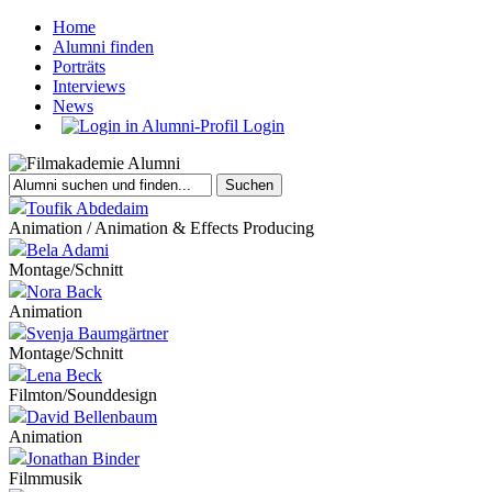
Home
Alumni finden
Porträts
Interviews
News
Login
Toufik Abdedaim
Animation / Animation & Effects Producing
Bela Adami
Montage/Schnitt
Nora Back
Animation
Svenja Baumgärtner
Montage/Schnitt
Lena Beck
Filmton/Sounddesign
David Bellenbaum
Animation
Jonathan Binder
Filmmusik