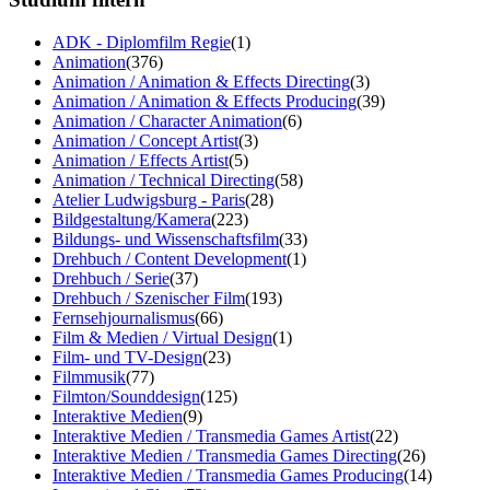
ADK - Diplomfilm Regie
(1)
Animation
(376)
Animation / Animation & Effects Directing
(3)
Animation / Animation & Effects Producing
(39)
Animation / Character Animation
(6)
Animation / Concept Artist
(3)
Animation / Effects Artist
(5)
Animation / Technical Directing
(58)
Atelier Ludwigsburg - Paris
(28)
Bildgestaltung/Kamera
(223)
Bildungs- und Wissenschaftsfilm
(33)
Drehbuch / Content Development
(1)
Drehbuch / Serie
(37)
Drehbuch / Szenischer Film
(193)
Fernsehjournalismus
(66)
Film & Medien / Virtual Design
(1)
Film- und TV-Design
(23)
Filmmusik
(77)
Filmton/Sounddesign
(125)
Interaktive Medien
(9)
Interaktive Medien / Transmedia Games Artist
(22)
Interaktive Medien / Transmedia Games Directing
(26)
Interaktive Medien / Transmedia Games Producing
(14)